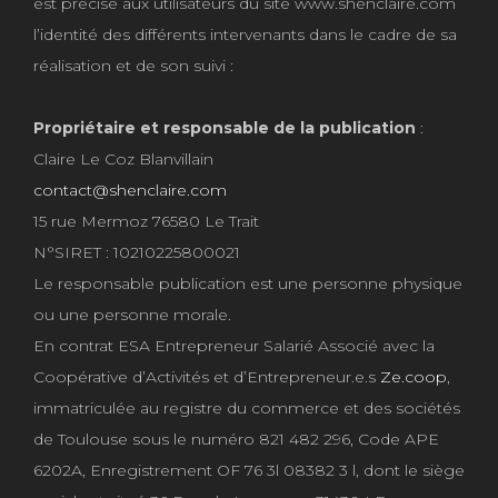
est précisé aux utilisateurs du site www.shenclaire.com
l’identité des différents intervenants dans le cadre de sa
réalisation et de son suivi :
Propriétaire et responsable de la publication
:
Claire Le Coz Blanvillain
contact@shenclaire.com
15 rue Mermoz 76580 Le Trait
N°SIRET :
10210225800021
Le responsable publication est une personne physique
ou une personne morale.
En contrat ESA Entrepreneur Salarié Associé avec la
Coopérative d’Activités et d’Entrepreneur.e.s
Ze.coop
,
immatriculée au registre du commerce et des sociétés
de Toulouse sous le numéro 821 482 296, Code APE
6202A, Enregistrement OF 76 3l 08382 3 l, dont le siège