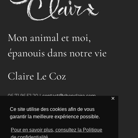
Mon animal et moi,
épanouis dans notre vie
Claire Le Coz
06 71 96 52 20 |
contact@shenclaire.com
✕
Normandie, France
Ce site utilise des cookies afin de vous
garantir la meilleure expérience possible.
Pour en savoir plus, consultez la Politique
de confidentialité
Copyright