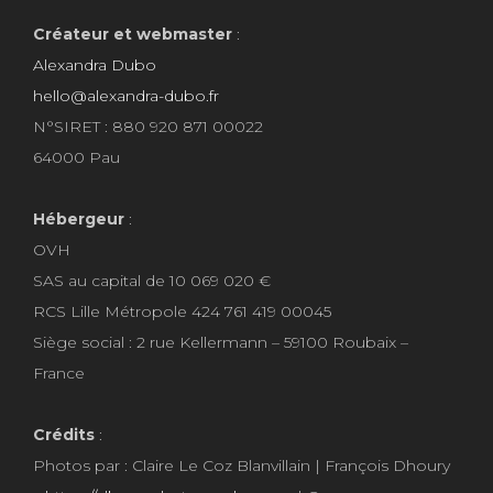
Créateur et webmaster
:
Alexandra Dubo
hello@alexandra-dubo.fr
N°SIRET : 880 920 871 00022
64000 Pau
Hébergeur
:
OVH
SAS au capital de 10 069 020 €
RCS Lille Métropole 424 761 419 00045
Siège social : 2 rue Kellermann – 59100 Roubaix –
France
Crédits
:
Photos par : Claire Le Coz Blanvillain | François Dhoury