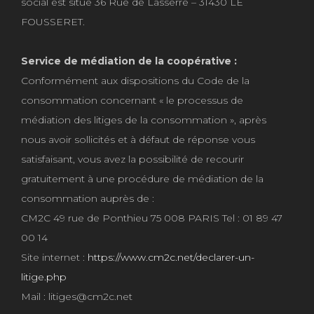
social est situé 36 Rue de Lasserre – 31430 LE
FOUSSERET.
Service de médiation de la coopérative :
Conformément aux dispositions du Code de la
consommation concernant « le processus de
médiation des litiges de la consommation », après
nous avoir sollicités et à défaut de réponse vous
satisfaisant, vous avez la possibilité de recourir
gratuitement à une procédure de médiation de la
consommation auprès de :
CM2C 49 rue de Ponthieu 75 008 PARIS Tel : 01 89 47
00 14
Site internet :
https://www.cm2c.net/declarer-un-
litige.php
Mail : litiges@cm2c.net