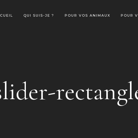
CUEIL
QUI SUIS-JE ?
POUR VOS ANIMAUX
POUR 
slider-rectangl