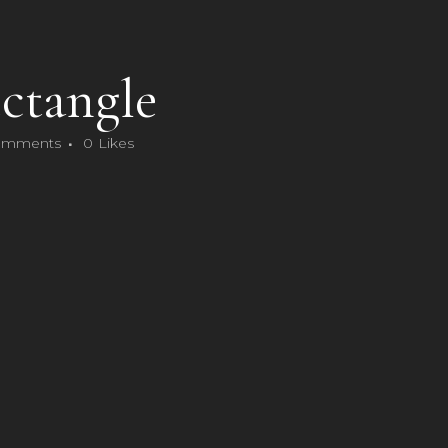
ectangle
omments
0
Likes