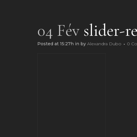
04 Fév
slider-r
Posted at 15:27h
in
by
Alexandra Dubo
0 C