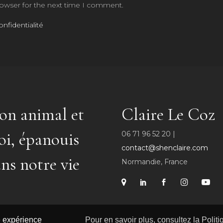
rowser for the next time I comment.
onfidentialité
n animal et
Claire Le Coz
i, épanouis
06 71 96 52 20 |
contact@shenclaire.com
ns notre vie
Normandie, France
re expérience
Pour en savoir plus, consultez la Polit